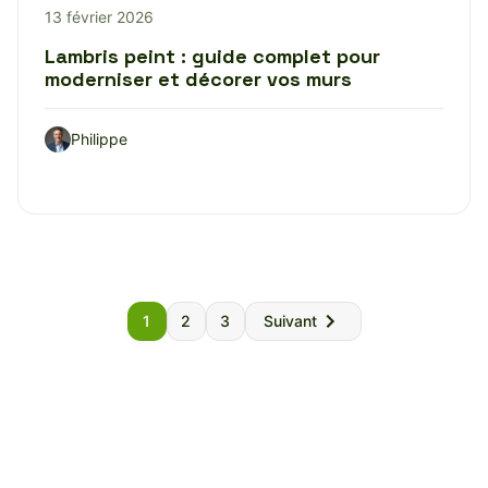
13 février 2026
Lambris peint : guide complet pour
moderniser et décorer vos murs
Philippe
Pagination
1
2
3
Suivant
des
publications