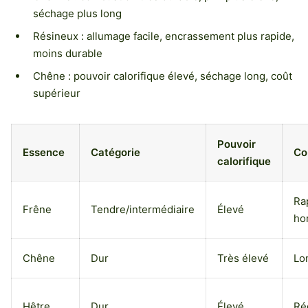
séchage plus long
Résineux : allumage facile, encrassement plus rapide,
moins durable
Chêne : pouvoir calorifique élevé, séchage long, coût
supérieur
Pouvoir
Essence
Catégorie
Co
calorifique
Ra
Frêne
Tendre/intermédiaire
Élevé
ho
Chêne
Dur
Très élevé
Lo
Hêtre
Dur
Élevé
Ré