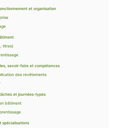
 fonctionnement et organisation
prise
sage
bâtiment
 titres)
rentissage
les, savoir-faire et compétences
plication des revêtements
r
 tâches et journées-types
 en bâtiment
pprentissage
 spécialisations