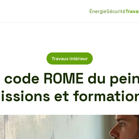
Énergie
Sécurité
Trava
Travaux intérieur
le code ROME du pein
issions et formatio