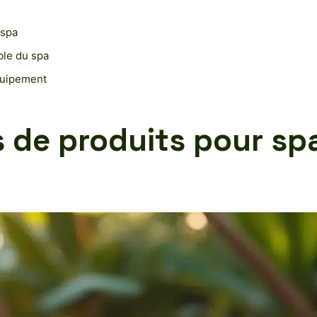
 spa
able du spa
équipement
s de produits pour spa