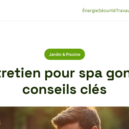
Énergie
Sécurité
Travau
Jardin & Piscine
retien pour spa gon
conseils clés