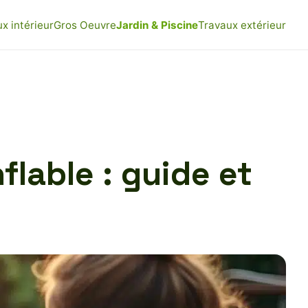
x intérieur
Gros Oeuvre
Jardin & Piscine
Travaux extérieur
flable : guide et